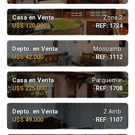
Casa en Venta
Zona 2
U$S 120.000
· REF: 1724
Depto. en Venta
Monoamb.
U$S 42.000
· REF: 1112
Casa en Venta
Parquemar
U$S 225.000
· REF: 1708
Depto. en Venta
2 Amb.
U$S 49.000
· REF: 1107