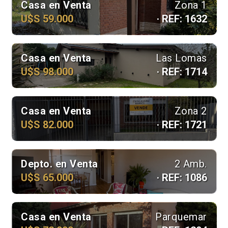
Casa en Venta
Zona 1
U$S 59.000
· REF: 1632
Casa en Venta
Las Lomas
U$S 98.000
· REF: 1714
Casa en Venta
Zona 2
U$S 82.000
· REF: 1721
Depto. en Venta
2 Amb.
U$S 65.000
· REF: 1086
Casa en Venta
Parquemar