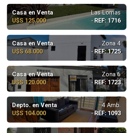
Casa en Venta
Las Lomas
U$S 125.000
· REF: 1716
Casa en Venta
Zona 4
U$S 68.000
· REF: 1725
Casa en Venta
Zona 6
U$S 120.000
· REF: 1723
Depto. en Venta
4 Amb.
U$S 104.000
· REF: 1093