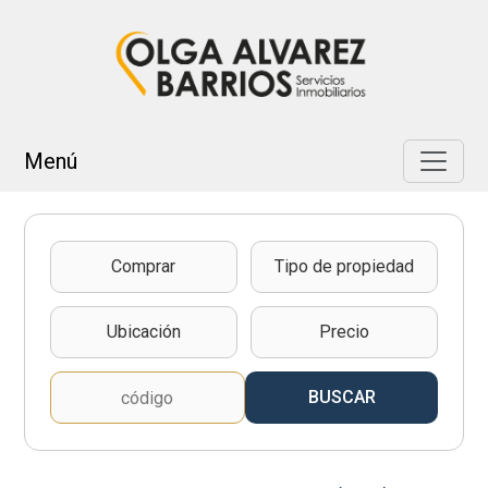
Miramar
AR
Menú