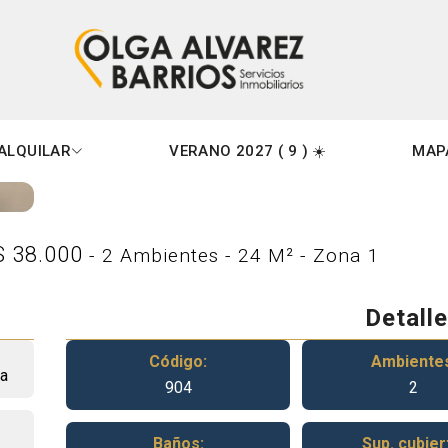
Miramar
AR
ALQUILAR
VERANO 2027 ( 9 ) ☀️
MAP
S 38.000
- 2 Ambientes - 24 M² - Zona 1
Detall
Código:
Ambiente
ca
904
2
Baños:
Sup. cubier