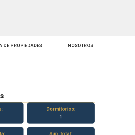
A DE PROPIEDADES
NOSOTROS
es
s:
Dormitorios:
1
ta:
Sup. total: