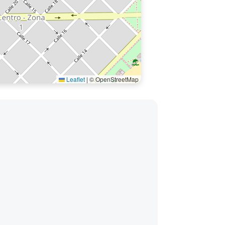
Leaflet
|
© OpenStreetMap