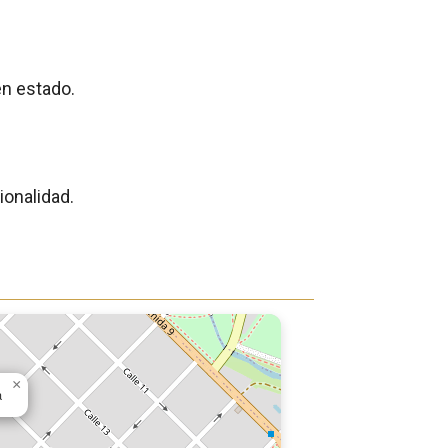
en estado.
ionalidad.
×
a