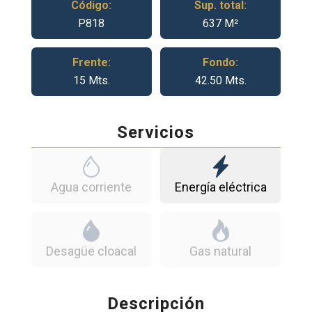
Código:
Sup. total:
P818
637 M²
Frente:
Fondo:
15 Mts.
42.50 Mts.
Servicios
Agua corriente
Energía eléctrica
Desagüe cloacal
Gas natural
Descripción