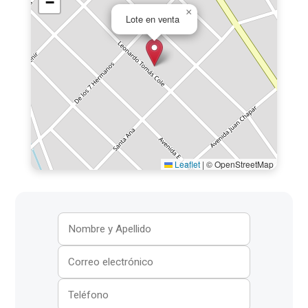
−
×
Lote en venta
Leaflet
|
© OpenStreetMap