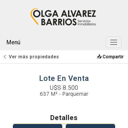
Miramar
AR
Menú
Ver más propiedades
📤 Compartir
Lote En Venta
U$S 8.500
637 M² - Parquemar
Detalles