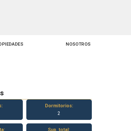
OPIEDADES
NOSOTROS
es
s:
Dormitorios:
2
ta:
Sup. total: