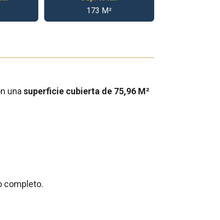
173 M²
con una
superficie cubierta de 75,96 M²
o completo.