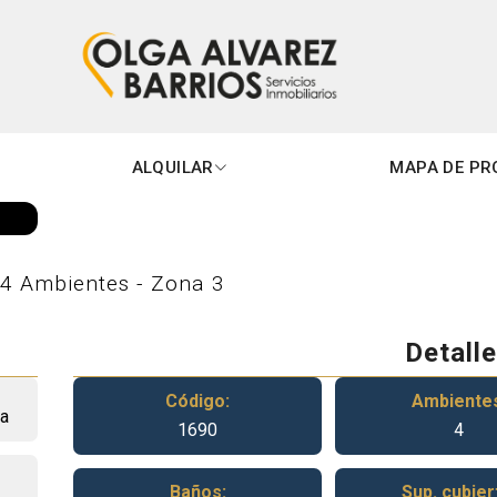
Miramar
AR
ALQUILAR
MAPA DE PR
 4 Ambientes - Zona 3
Detall
Código:
Ambiente
ca
1690
4
Baños:
Sup. cubier