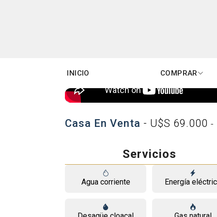
INICIO
COMPRAR
Casa En Venta
- U$S 69.000
-
Servicios
Agua corriente
Energía eléctri
Desagüe cloacal
Gas natural