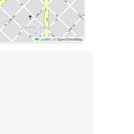
Leaflet
|
© OpenStreetMap