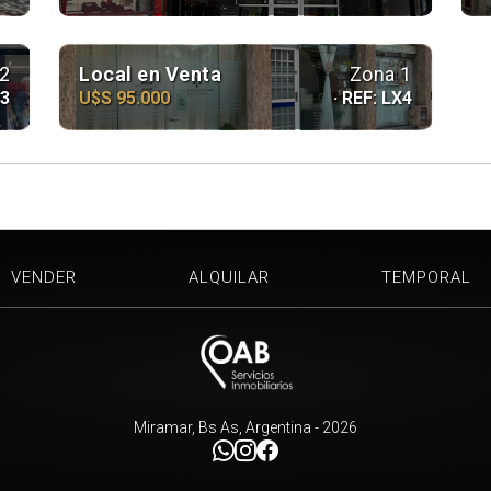
2
Local en Venta
Zona 1
X3
U$S 95.000
· REF: LX4
VENDER
ALQUILAR
TEMPORAL
Miramar, Bs As, Argentina - 2026