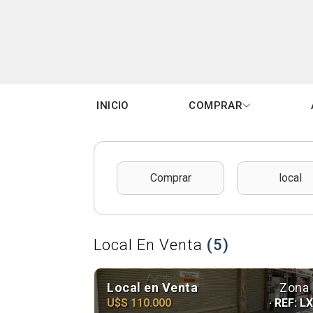
INICIO
COMPRAR
Local En Venta
(5)
Local en Venta
Zona 
U$S 110.000
· REF: L