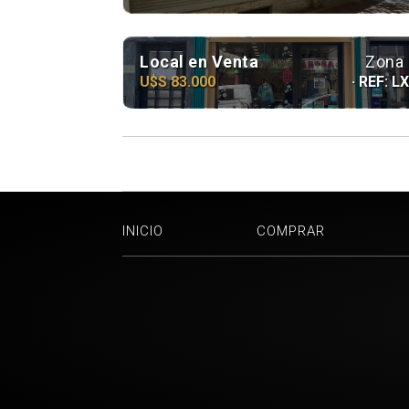
Local en Venta
Zona 
U$S 83.000
· REF: L
INICIO
COMPRAR