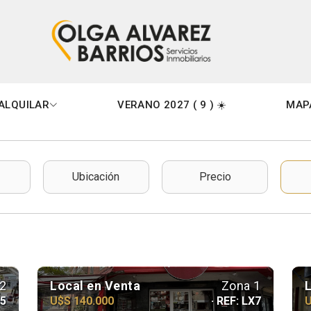
Miramar
AR
ALQUILAR
VERANO 2027 ( 9 ) ☀️
MAP
2
Local en Venta
Zona 1
X5
U$S 140.000
· REF: LX7
U